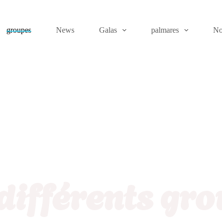
groupes
News
Galas
palmares
No
différents gr