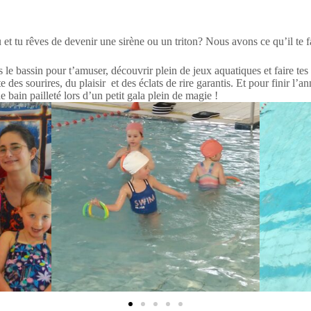
u et tu rêves de devenir une sirène ou un triton? Nous avons ce qu’il te f
e bassin pour t’amuser, découvrir plein de jeux aquatiques et faire tes
te des sourires, du plaisir et des éclats de rire garantis. Et pour finir l
e bain pailleté lors d’un petit gala plein de magie !